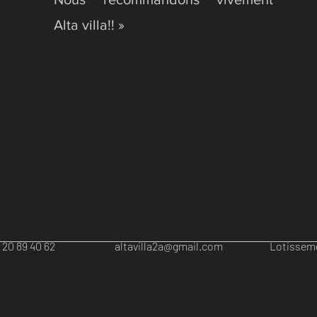
Alta villa!! »
) 06 20 89 40 62
altavilla2a@gmail.com
Lotissement À 